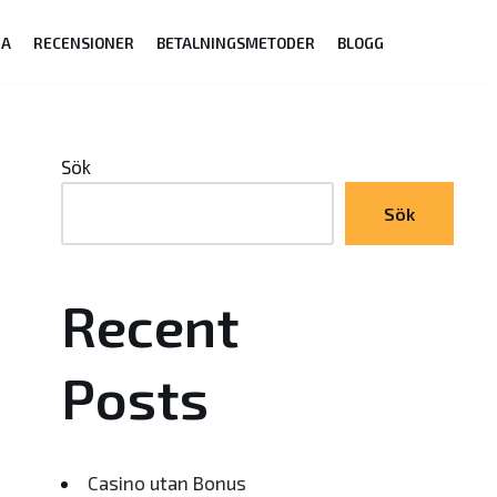
DA
RECENSIONER
BETALNINGSMETODER
BLOGG
Sök
Sök
Recent
Posts
Casino utan Bonus