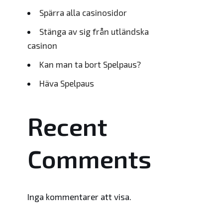
Spärra alla casinosidor
Stänga av sig från utländska
casinon
Kan man ta bort Spelpaus?
Häva Spelpaus
Recent
Comments
Inga kommentarer att visa.