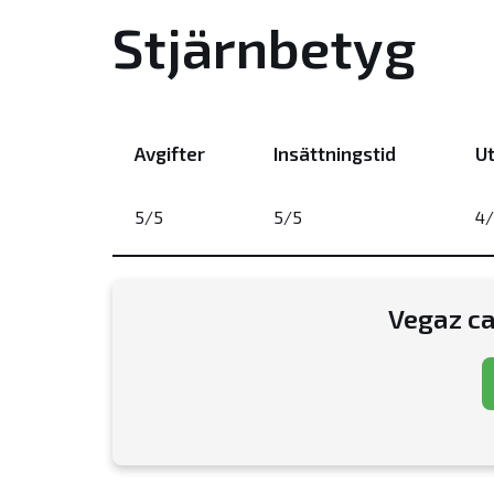
Stjärnbetyg
Avgifter
Insättningstid
Ut
5/5
5/5
4
Vegaz c