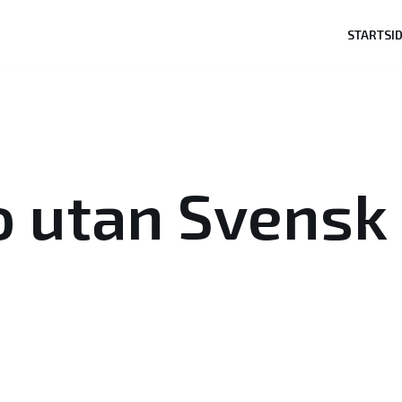
STARTSI
o utan Svensk