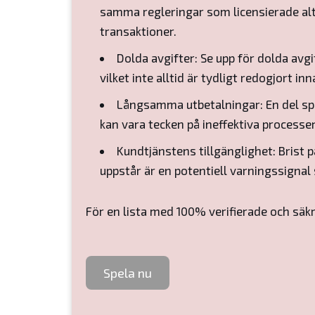
samma regleringar som licensierade alter
transaktioner.
Dolda avgifter: Se upp för dolda avgi
vilket inte alltid är tydligt redogjort 
Långsamma utbetalningar: En del spe
kan vara tecken på ineffektiva processe
Kundtjänstens tillgänglighet: Brist
uppstår är en potentiell varningssignal
För en lista med 100% verifierade och säkr
Spela nu